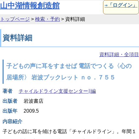
本文へ移動
山中湖情報創造館
⇒「ログイン」
トップページ
>
検索・予約
>
資料詳細
資料詳細
資料詳細・全項目
子どもの声に耳をすませば 電話でつくる〈心の
居場所〉 岩波ブックレット ｎｏ．７５５
著者
チャイルドライン支援センター∥編
出版者
岩波書店
出版年
2009.5
内容紹介
子どもの話に耳を傾ける電話「チャイルドライン」。年間１