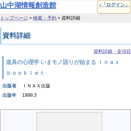
本文へ移動
山中湖情報創造館
⇒「ログイン」
トップページ
>
検索・予約
>
資料詳細
資料詳細
資料詳細・全項目
道具の心理学 いまモノ語りが始まる Ｉｎａｘ
ｂｏｏｋｌｅｔ
出版者
ＩＮＡＸ出版
出版年
1999.3