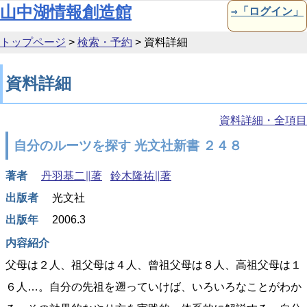
本文へ移動
山中湖情報創造館
⇒「ログイン」
トップページ
>
検索・予約
>
資料詳細
資料詳細
資料詳細・全項目
自分のルーツを探す 光文社新書 ２４８
著者
丹羽基二∥著
鈴木隆祐∥著
出版者
光文社
出版年
2006.3
内容紹介
父母は２人、祖父母は４人、曾祖父母は８人、高祖父母は１
６人…。自分の先祖を遡っていけば、いろいろなことがわか