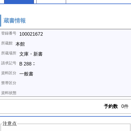
蔵書情報
100021672
本館
文庫・新書
B 288 ﾆ
一般書
予約数
0件
注意点