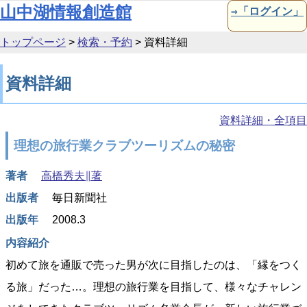
本文へ移動
山中湖情報創造館
⇒「ログイン」
トップページ
>
検索・予約
>
資料詳細
資料詳細
資料詳細・全項目
理想の旅行業クラブツーリズムの秘密
著者
高橋秀夫∥著
出版者
毎日新聞社
出版年
2008.3
内容紹介
初めて旅を通販で売った男が次に目指したのは、「縁をつく
る旅」だった…。理想の旅行業を目指して、様々なチャレン