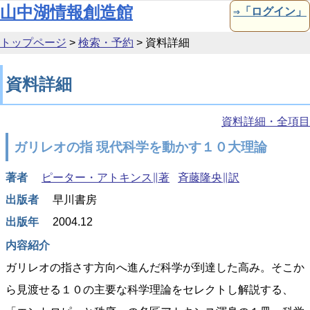
本文へ移動
山中湖情報創造館
⇒「ログイン」
トップページ
>
検索・予約
>
資料詳細
資料詳細
資料詳細・全項目
ガリレオの指 現代科学を動かす１０大理論
著者
ピーター・アトキンス∥著
斉藤隆央∥訳
出版者
早川書房
出版年
2004.12
内容紹介
ガリレオの指さす方向へ進んだ科学が到達した高み。そこか
ら見渡せる１０の主要な科学理論をセレクトし解説する、