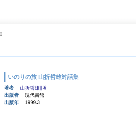
細
いのりの旅 山折哲雄対話集
著者
山折哲雄∥著
出版者
現代書館
出版年
1999.3