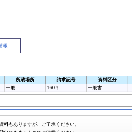
情報
所蔵場所
請求記号
資料区分
一般
160 ﾔ
一般書
資料もありますが、ご了承ください。