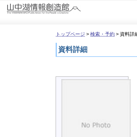
本文へ移動
トップページ
>
検索・予約
>
資料詳
資料詳細