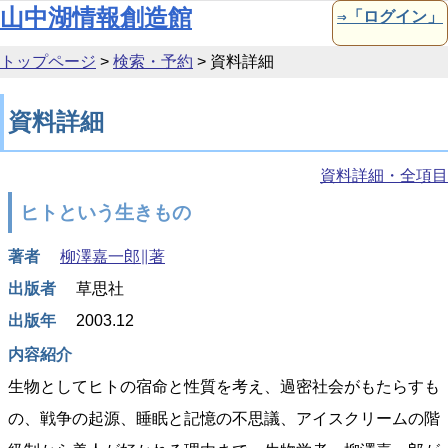
本文へ移動
山中湖情報創造館
⇒「ログイン」
トップページ
>
検索・予約
>
資料詳細
資料詳細
資料詳細・全項目
ヒトという生きもの
著者
柳澤嘉一郎∥著
出版者
草思社
出版年
2003.12
内容紹介
生物としてヒトの宿命と性質を考え、過密社会がもたらすも
の、戦争の起源、睡眠と記憶の不思議、アイスクリームの階