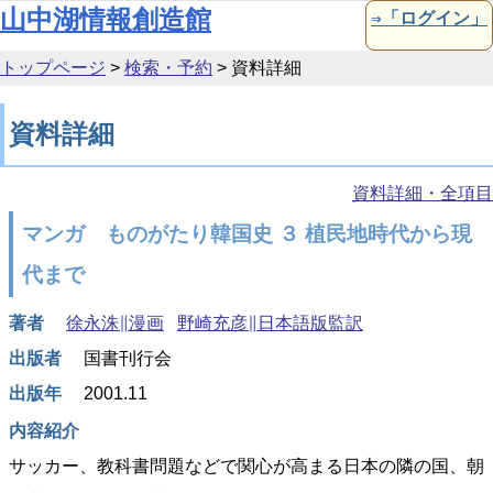
本文へ移動
山中湖情報創造館
⇒「ログイン」
トップページ
>
検索・予約
>
資料詳細
資料詳細
資料詳細・全項目
マンガ ものがたり韓国史 ３ 植民地時代から現
代まで
著者
徐永洙∥漫画
野崎充彦∥日本語版監訳
出版者
国書刊行会
出版年
2001.11
内容紹介
サッカー、教科書問題などで関心が高まる日本の隣の国、朝