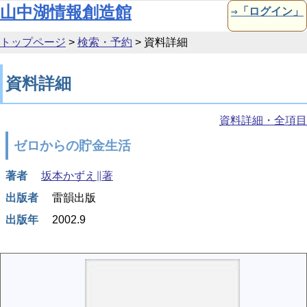
本文へ移動
山中湖情報創造館
⇒「ログイン」
トップページ
>
検索・予約
>
資料詳細
資料詳細
資料詳細・全項目
ゼロからの貯金生活
著者
坂本かずえ∥著
出版者
雷韻出版
出版年
2002.9