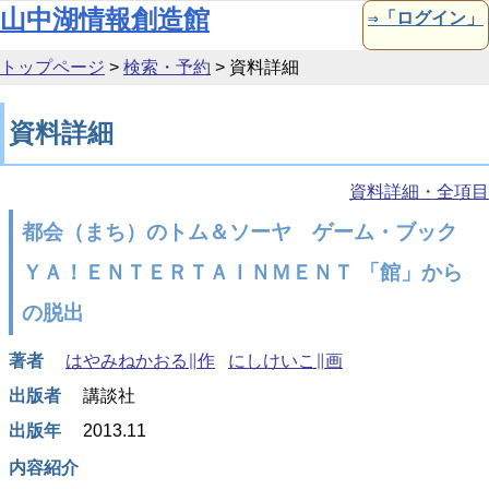
本文へ移動
山中湖情報創造館
⇒「ログイン」
トップページ
>
検索・予約
>
資料詳細
資料詳細
資料詳細・全項目
都会（まち）のトム＆ソーヤ ゲーム・ブック
ＹＡ！ＥＮＴＥＲＴＡＩＮＭＥＮＴ 「館」から
の脱出
著者
はやみねかおる∥作
にしけいこ∥画
出版者
講談社
出版年
2013.11
内容紹介