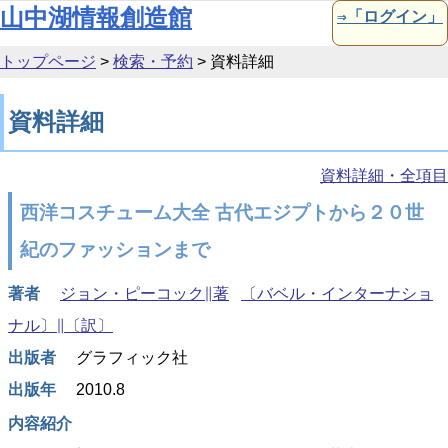
本文へ移動
山中湖情報創造館
⇒「ログイン」
トップページ
>
検索・予約
>
資料詳細
資料詳細
資料詳細・全項目
西洋コスチューム大全 古代エジプトから２０世
紀のファッションまで
著者
ジョン・ピーコック∥著
〔バベル・インターナショ
ナル〕∥〔訳〕
出版者
グラフィック社
出版年
2010.8
内容紹介