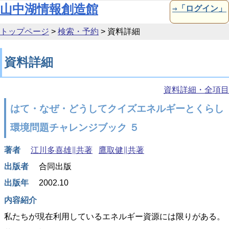
本文へ移動
山中湖情報創造館
⇒「ログイン」
トップページ
>
検索・予約
>
資料詳細
資料詳細
資料詳細・全項目
はて・なぜ・どうしてクイズエネルギーとくらし
環境問題チャレンジブック ５
著者
江川多喜雄∥共著
鷹取健∥共著
出版者
合同出版
出版年
2002.10
内容紹介
私たちが現在利用しているエネルギー資源には限りがある。