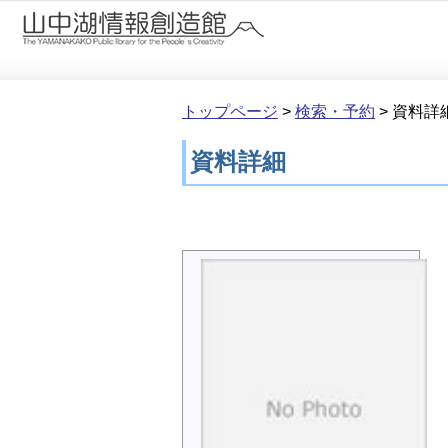
本文へ移動
トップページ
>
検索・予約
>
資料詳
資料詳細