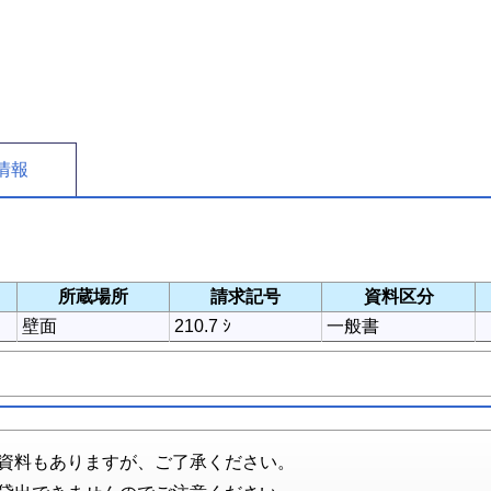
情報
所蔵場所
請求記号
資料区分
壁面
210.7 ｼ
一般書
資料もありますが、ご了承ください。