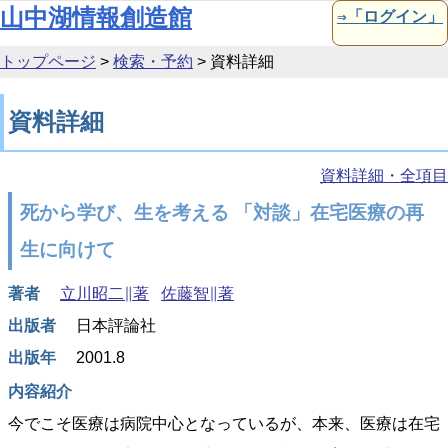
本文へ移動
山中湖情報創造館
⇒「ログイン」
トップページ
>
検索・予約
>
資料詳細
資料詳細
資料詳細・全項目
死から学び、生を考える 「対談」在宅医療の再
生に向けて
著者
立川昭二∥著
佐藤智∥著
出版者
日本評論社
出版年
2001.8
内容紹介
今でこそ医療は病院中心となっているが、本来、医療は在宅