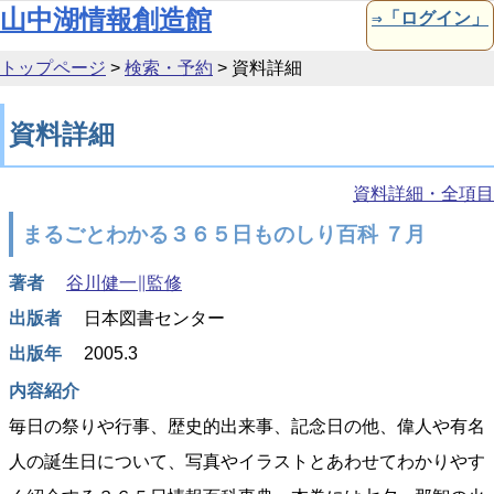
本文へ移動
山中湖情報創造館
⇒「ログイン」
トップページ
>
検索・予約
>
資料詳細
資料詳細
資料詳細・全項目
まるごとわかる３６５日ものしり百科 ７月
著者
谷川健一∥監修
出版者
日本図書センター
出版年
2005.3
内容紹介
毎日の祭りや行事、歴史的出来事、記念日の他、偉人や有名
人の誕生日について、写真やイラストとあわせてわかりやす