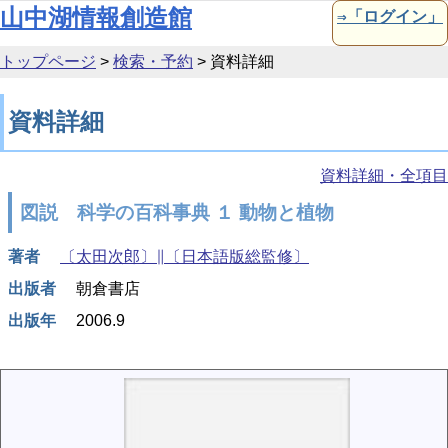
本文へ移動
山中湖情報創造館
⇒「ログイン」
トップページ
>
検索・予約
>
資料詳細
資料詳細
資料詳細・全項目
図説 科学の百科事典 １ 動物と植物
著者
〔太田次郎〕∥〔日本語版総監修〕
出版者
朝倉書店
出版年
2006.9