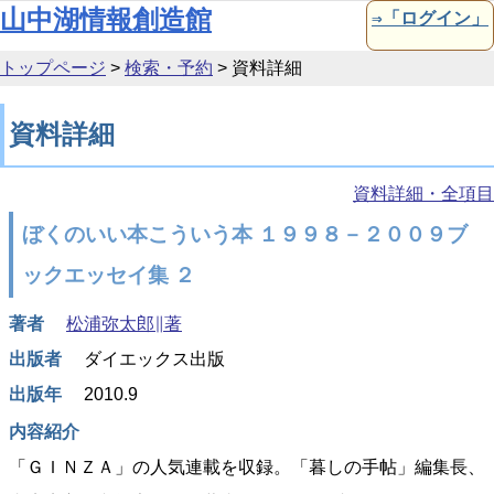
本文へ移動
山中湖情報創造館
⇒「ログイン」
トップページ
>
検索・予約
>
資料詳細
資料詳細
資料詳細・全項目
ぼくのいい本こういう本 １９９８－２００９ブ
ックエッセイ集 ２
著者
松浦弥太郎∥著
出版者
ダイエックス出版
出版年
2010.9
内容紹介
「ＧＩＮＺＡ」の人気連載を収録。「暮しの手帖」編集長、