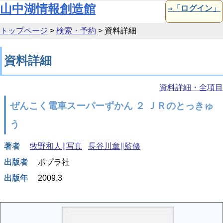
本文へ移動
山中湖情報創造館
⇒「ログイン」
トップページ
>
検索・予約
>
資料詳細
資料詳細
資料詳細・全項目
ぜんこく電車スーパーずかん ２ ＪＲのとっきゅ
う
著者
牧野和人∥写真
長谷川章∥監修
出版者
ポプラ社
出版年
2009.3