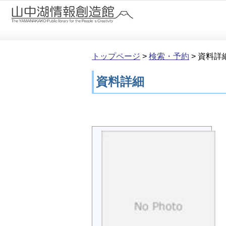
本文へ移動
トップページ
>
検索・予約
>
資料詳
資料詳細