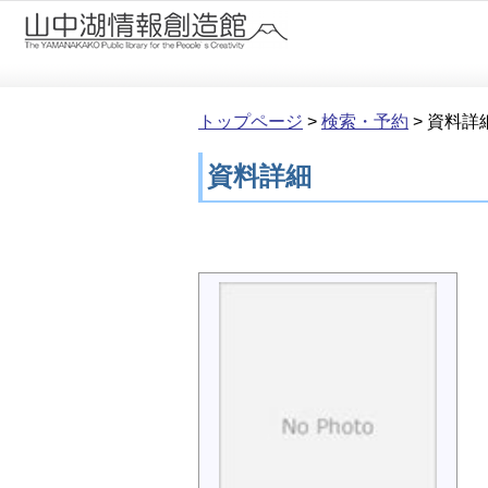
本文へ移動
トップページ
>
検索・予約
>
資料詳
資料詳細