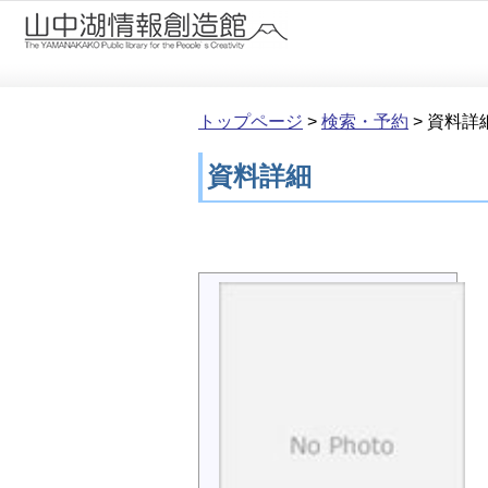
本文へ移動
トップページ
>
検索・予約
>
資料詳
資料詳細