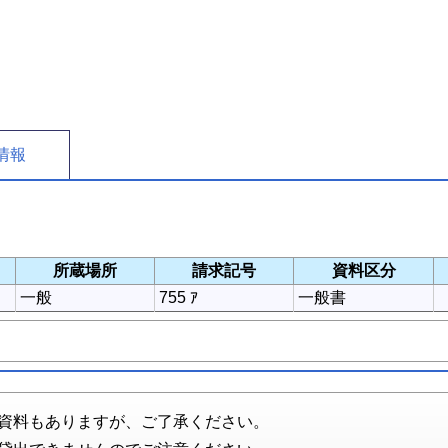
情報
所蔵場所
請求記号
資料区分
一般
755 ｱ
一般書
資料もありますが、ご了承ください。