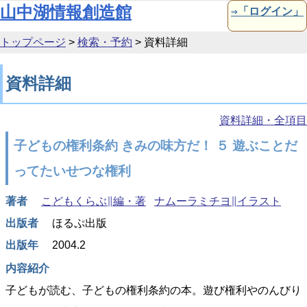
本文へ移動
山中湖情報創造館
⇒「ログイン」
トップページ
>
検索・予約
>
資料詳細
資料詳細
資料詳細・全項目
子どもの権利条約 きみの味方だ！ ５ 遊ぶことだ
ってたいせつな権利
著者
こどもくらぶ∥編・著
ナムーラミチヨ∥イラスト
出版者
ほるぷ出版
出版年
2004.2
内容紹介
子どもが読む、子どもの権利条約の本。遊び権利やのんびり