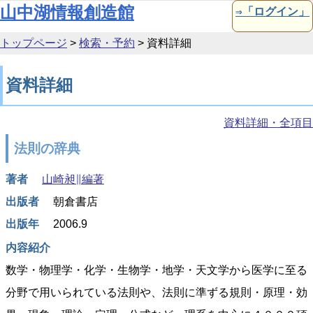
本文へ移動
山中湖情報創造館
⇒「ログイン」
トップページ
>
検索・予約
>
資料詳細
資料詳細
資料詳細・全項目
法則の辞典
著者
山崎昶∥編著
出版者
朝倉書店
出版年
2006.9
内容紹介
数学・物理学・化学・生物学・地学・天文学から医学に至る
分野で用いられている法則や、法則に準ずる規則・原理・効