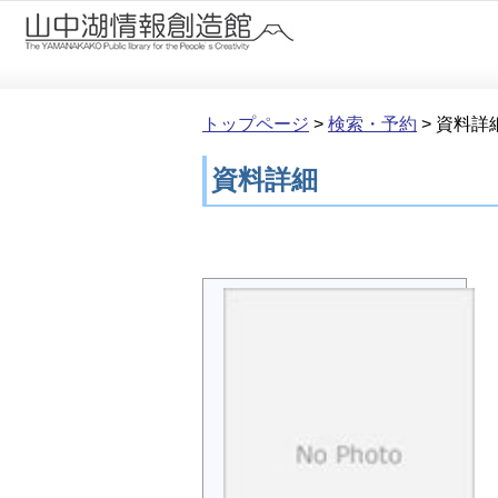
本文へ移動
トップページ
>
検索・予約
>
資料詳
資料詳細