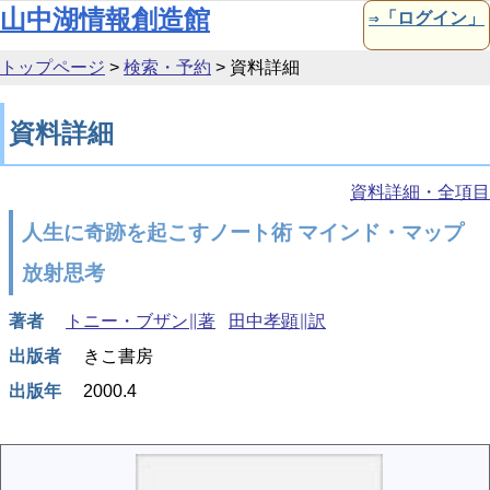
本文へ移動
山中湖情報創造館
⇒「ログイン」
トップページ
>
検索・予約
>
資料詳細
資料詳細
資料詳細・全項目
人生に奇跡を起こすノート術 マインド・マップ
放射思考
著者
トニー・ブザン∥著
田中孝顕∥訳
出版者
きこ書房
出版年
2000.4