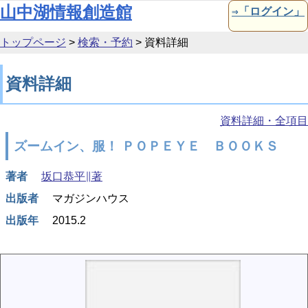
本文へ移動
山中湖情報創造館
⇒「ログイン」
トップページ
>
検索・予約
>
資料詳細
資料詳細
資料詳細・全項目
ズームイン、服！ ＰＯＰＥＹＥ ＢＯＯＫＳ
著者
坂口恭平∥著
出版者
マガジンハウス
出版年
2015.2