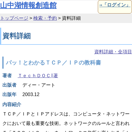
本文へ移動
山中湖情報創造館
⇒「ログイン」
トップページ
>
検索・予約
>
資料詳細
資料詳細
資料詳細・全項目
パッ！とわかるＴＣＰ／ＩＰの教科書
著者
ＴｅｃｈＤＯＣ∥著
出版者
ディー・アート
出版年
2003.12
内容紹介
ＴＣＰ／ＩＰとＩＰアドレスは、コンピュータ・ネットワー
クにおいて最も重要な技術。ネットワークのルールと言われ