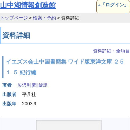
本文へ移動
山中湖情報創造館
⇒「ログイン」
トップページ
>
検索・予約
>
資料詳細
資料詳細
資料詳細・全項目
イエズス会士中国書簡集 ワイド版東洋文庫 ２５
１ ５ 紀行編
著者
矢沢利彦∥編訳
出版者
平凡社
出版年
2003.9