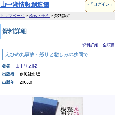
本文へ移動
山中湖情報創造館
⇒「ログイン」
トップページ
>
検索・予約
>
資料詳細
資料詳細
資料詳細・全項目
えひめ丸事故・怒りと悲しみの狭間で
著者
山中利之∥著
出版者
創風社出版
出版年
2006.8