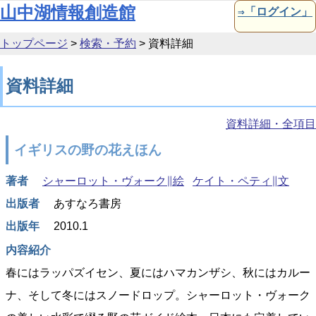
本文へ移動
山中湖情報創造館
⇒「ログイン」
トップページ
>
検索・予約
>
資料詳細
資料詳細
資料詳細・全項目
イギリスの野の花えほん
著者
シャーロット・ヴォーク∥絵
ケイト・ペティ∥文
出版者
あすなろ書房
出版年
2010.1
内容紹介
春にはラッパズイセン、夏にはハマカンザシ、秋にはカルー
ナ、そして冬にはスノードロップ。シャーロット・ヴォーク