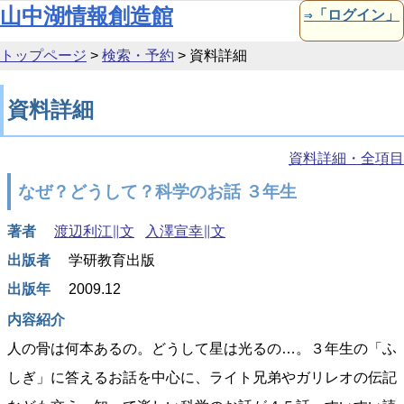
本文へ移動
山中湖情報創造館
⇒「ログイン」
トップページ
>
検索・予約
>
資料詳細
資料詳細
資料詳細・全項目
なぜ？どうして？科学のお話 ３年生
著者
渡辺利江∥文
入澤宣幸∥文
出版者
学研教育出版
出版年
2009.12
内容紹介
人の骨は何本あるの。どうして星は光るの…。３年生の「ふ
しぎ」に答えるお話を中心に、ライト兄弟やガリレオの伝記