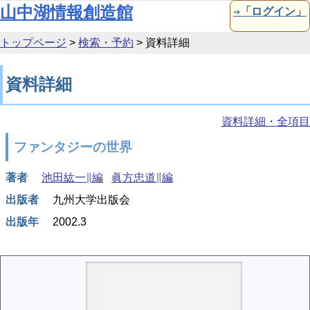
本文へ移動
山中湖情報創造館
⇒「ログイン」
トップページ
>
検索・予約
>
資料詳細
資料詳細
資料詳細・全項目
ファンタジーの世界
著者
池田紘一∥編
眞方忠道∥編
出版者
九州大学出版会
出版年
2002.3