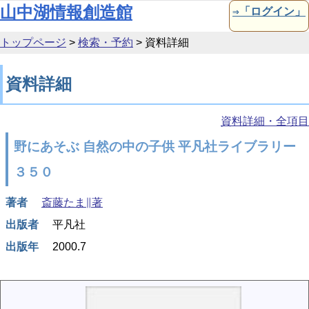
本文へ移動
山中湖情報創造館
⇒「ログイン」
トップページ
>
検索・予約
>
資料詳細
資料詳細
資料詳細・全項目
野にあそぶ 自然の中の子供 平凡社ライブラリー
３５０
著者
斎藤たま∥著
出版者
平凡社
出版年
2000.7