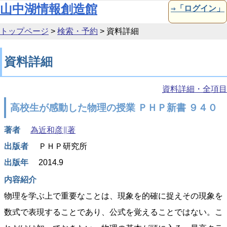
本文へ移動
山中湖情報創造館
⇒「ログイン」
トップページ
>
検索・予約
>
資料詳細
資料詳細
資料詳細・全項目
高校生が感動した物理の授業 ＰＨＰ新書 ９４０
著者
為近和彦∥著
出版者
ＰＨＰ研究所
出版年
2014.9
内容紹介
物理を学ぶ上で重要なことは、現象を的確に捉えその現象を
数式で表現することであり、公式を覚えることではない。こ