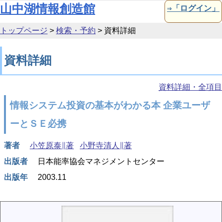
本文へ移動
山中湖情報創造館
⇒「ログイン」
トップページ
>
検索・予約
>
資料詳細
資料詳細
資料詳細・全項目
情報システム投資の基本がわかる本 企業ユーザ
ーとＳＥ必携
著者
小笠原泰∥著
小野寺清人∥著
出版者
日本能率協会マネジメントセンター
出版年
2003.11