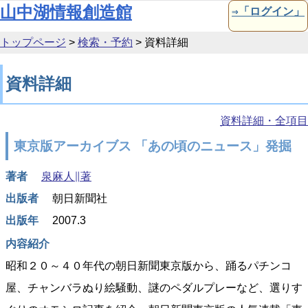
本文へ移動
山中湖情報創造館
⇒「ログイン」
トップページ
>
検索・予約
>
資料詳細
資料詳細
資料詳細・全項目
東京版アーカイブス 「あの頃のニュース」発掘
著者
泉麻人∥著
出版者
朝日新聞社
出版年
2007.3
内容紹介
昭和２０～４０年代の朝日新聞東京版から、踊るパチンコ
屋、チャンバラぬり絵騒動、謎のペダルプレーなど、選りす