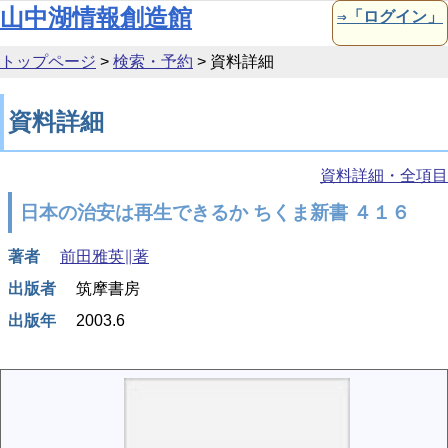
本文へ移動
山中湖情報創造館
⇒「ログイン」
トップページ
>
検索・予約
>
資料詳細
資料詳細
資料詳細・全項目
日本の治安は再生できるか ちくま新書 ４１６
著者
前田雅英∥著
出版者
筑摩書房
出版年
2003.6