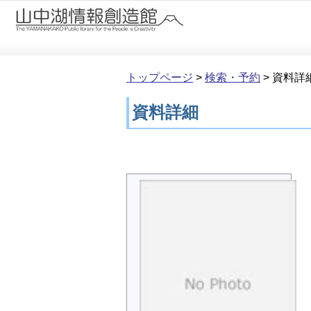
本文へ移動
トップページ
>
検索・予約
>
資料詳
資料詳細