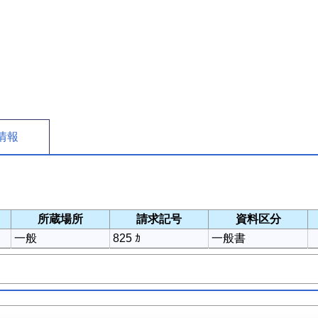
情報
所蔵場所
請求記号
資料区分
一般
825 ｶ
一般書