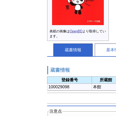
表紙の画像は
OpenBD
より取得してい
ます。
蔵書情報
基本
蔵書情報
登録番号
所蔵館
100029098
本館
注意点