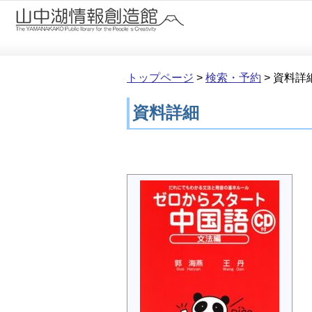
本文へ移動
トップページ
>
検索・予約
>
資料詳
資料詳細