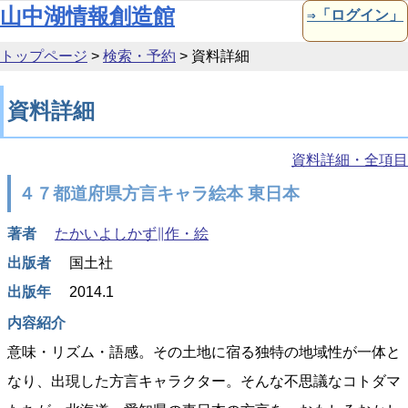
本文へ移動
山中湖情報創造館
⇒「ログイン」
トップページ
>
検索・予約
>
資料詳細
資料詳細
資料詳細・全項目
４７都道府県方言キャラ絵本 東日本
著者
たかいよしかず∥作・絵
出版者
国土社
出版年
2014.1
内容紹介
意味・リズム・語感。その土地に宿る独特の地域性が一体と
なり、出現した方言キャラクター。そんな不思議なコトダマ