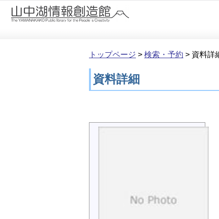
本文へ移動
トップページ
>
検索・予約
>
資料詳
資料詳細