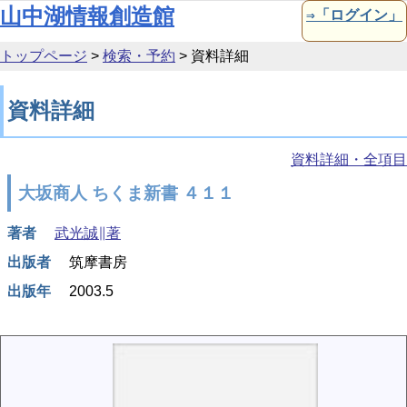
本文へ移動
山中湖情報創造館
⇒「ログイン」
トップページ
>
検索・予約
>
資料詳細
資料詳細
資料詳細・全項目
大坂商人 ちくま新書 ４１１
著者
武光誠∥著
出版者
筑摩書房
出版年
2003.5