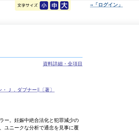
⇒「ログイン」
資料詳細・全項目
ン・Ｊ．ダブナー∥〔著〕
ラー。妊娠中絶合法化と犯罪減少の
、ユニークな分析で通念を見事に覆