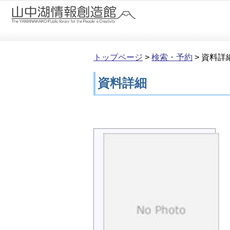
本文へ移動
トップページ
>
検索・予約
>
資料詳
資料詳細