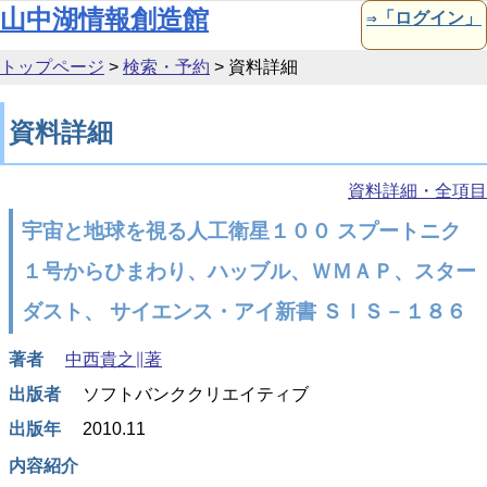
本文へ移動
山中湖情報創造館
⇒「ログイン」
トップページ
>
検索・予約
>
資料詳細
資料詳細
資料詳細・全項目
宇宙と地球を視る人工衛星１００ スプートニク
１号からひまわり、ハッブル、ＷＭＡＰ、スター
ダスト、 サイエンス・アイ新書 ＳＩＳ－１８６
著者
中西貴之∥著
出版者
ソフトバンククリエイティブ
出版年
2010.11
内容紹介