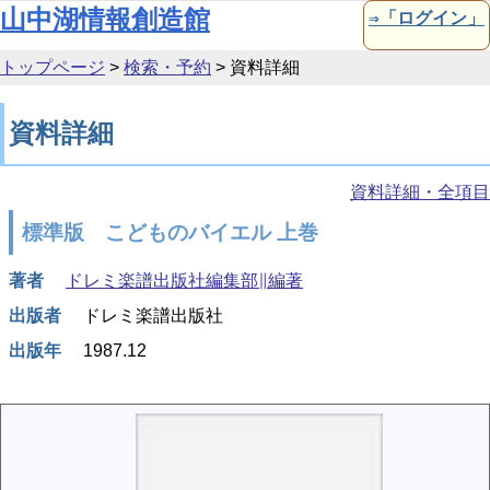
本文へ移動
山中湖情報創造館
⇒「ログイン」
トップページ
>
検索・予約
>
資料詳細
資料詳細
資料詳細・全項目
標準版 こどものバイエル 上巻
著者
ドレミ楽譜出版社編集部∥編著
出版者
ドレミ楽譜出版社
出版年
1987.12