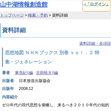
本文へ移動
山中湖情報創造館
⇒「ログイン」
トップページ
>
検索・予約
>
資料詳細
資料詳細
資料詳細・全項目
思想地図 ＮＨＫブックス 別巻 ｖｏｌ．２ 特
集・ジェネレーション
著者
東浩紀∥編
北田暁大∥編
出版者
日本放送出版協会
出版年
2008.12
内容紹介
ゼロ年代の現代思想を俯瞰し、来るべき２０１０年代の知的