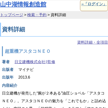
本文へ移動
山中湖情報創造館
⇒「ログイン」
トップページ
>
検索・予約
>
資料詳細
資料詳細
資料詳細・全項目
超重機アスタコＮＥＯ
著者
日立建機株式会社∥監修
出版者
マイナビ
出版年
2013.6
内容紹介
日立建機が発売した“腕が２本ある”油圧ショベル「アスタコ
ＮＥＯ」。アスタコＮＥＯの魅力を「これでもか」と詰め込