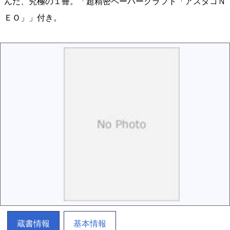
んだ、究極の１冊。「超精密ペーパークラフト「アスタコＮ
ＥＯ」」付き。
蔵書情報
基本情報