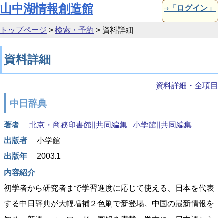
本文へ移動
山中湖情報創造館
⇒「ログイン」
トップページ
>
検索・予約
>
資料詳細
資料詳細
資料詳細・全項目
中日辞典
著者
北京・商務印書館∥共同編集
小学館∥共同編集
出版者
小学館
出版年
2003.1
内容紹介
初学者から研究者まで学習進度に応じて使える、日本を代表
する中日辞典が大幅増補２色刷で新登場。中国の最新情報を