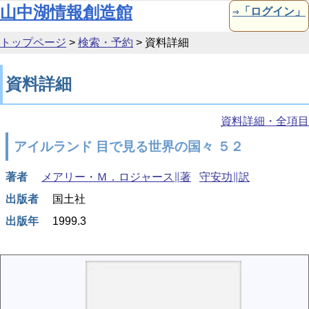
本文へ移動
山中湖情報創造館
⇒「ログイン」
トップページ
>
検索・予約
>
資料詳細
資料詳細
資料詳細・全項目
アイルランド 目で見る世界の国々 ５２
著者
メアリー・Ｍ．ロジャース∥著
守安功∥訳
出版者
国土社
出版年
1999.3