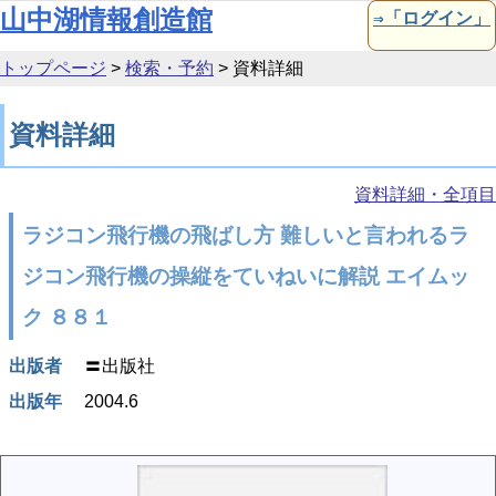
本文へ移動
山中湖情報創造館
⇒「ログイン」
トップページ
>
検索・予約
>
資料詳細
資料詳細
資料詳細・全項目
ラジコン飛行機の飛ばし方 難しいと言われるラ
ジコン飛行機の操縦をていねいに解説 エイムッ
ク ８８１
出版者
〓出版社
出版年
2004.6